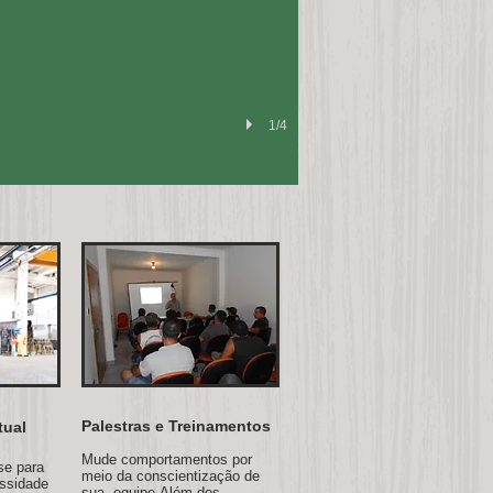
1/4
Palestras e Treinamentos
tual
Mude comportamentos por
se para
meio da conscientização de
ssidade
sua equipe.Além dos