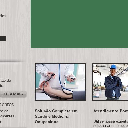
ades
stão de
tc.
LEIA MAIS
dentes
Solução Completa em
Atendimento Pon
do da
acidentes
Saúde e Medicina
e.
Utilize nossa experti
Ocupacional
solucionar uma nece