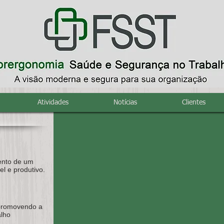
Atendimento às NRs
Segurança e adequação à Legislação Vigente
Atividades
Notícias
Clientes
ento de um
el e produtivo.
 promovendo a
alho